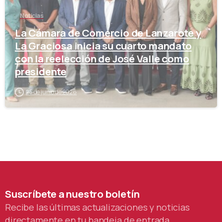
Noticias
La Cámara de Comercio de Lanzarote y
La Graciosa inicia su cuarto mandato
con la reelección de José Valle como
presidente
25 de junio de 2026
Suscríbete
a
nuestro
boletín
Recibe las últimas actualizaciones y noticias
directamente en tu bandeja de entrada.