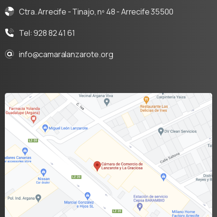
Ctra. Arrecife - Tinajo, nº 48 - Arrecife 35500
Tel: 928 82 41 61
info@camaralanzarote.org