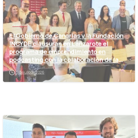
Noticias
El Gobierno de Canarias y la Fundación
INCYDE clausuran en Lanzarote el
programa de emprendimiento en
podcasting con la colaboración de la
Cámara de Comercio
9 de julio de 2026
-