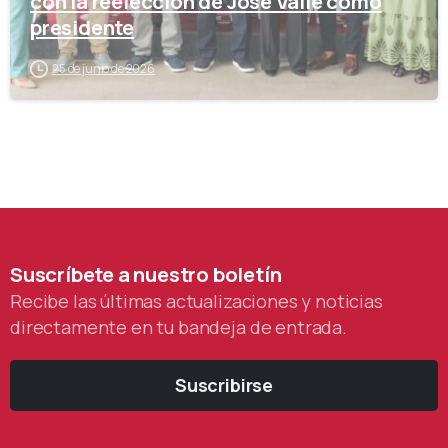
con la reelección de José Valle como
presidente
25 de junio de 2026
Suscríbete
a
nuestro
boletín
Recibe las últimas actualizaciones y noticias
directamente en tu bandeja de entrada.
Suscribirse