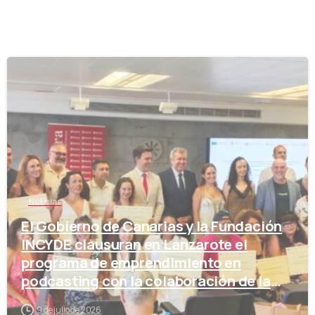
-
Noticias
El Gobierno de Canarias y la Fundación
INCYDE clausuran en Lanzarote el
programa de emprendimiento en
podcasting con la colaboración de la
Cámara de Comercio
9 de julio de 2026