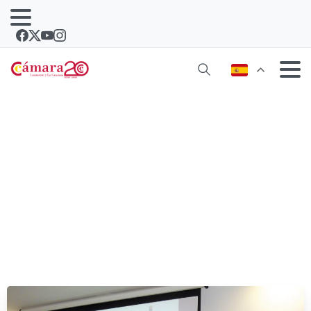
El Gobierno explicó hoy en Lanzarote
las subvenciones para pymes en 2019