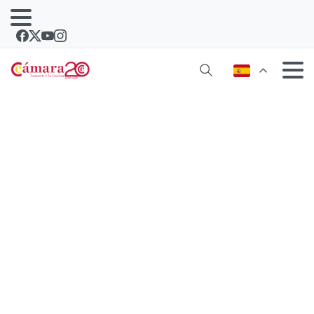
El viceconsejero de Turismo traslada
a los empresarios de Lanzarote la
necesidad de posicionar a Canarias
como un destino “único, competitivo
y preferente”