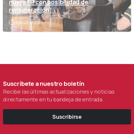
nueva FP con posibilidad de
remuneración
8 de julio de 2024
Suscríbete
a
nuestro
boletín
Recibe las últimas actualizaciones y noticias
directamente en tu bandeja de entrada.
Suscribirse