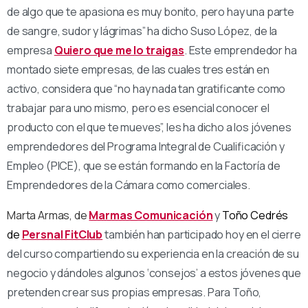
de algo que te apasiona es muy bonito, pero hay una parte
de sangre, sudor y lágrimas” ha dicho Suso López, de la
empresa
Quiero que me lo traigas
. Este emprendedor ha
montado siete empresas, de las cuales tres están en
activo, considera que “no hay nada tan gratificante como
trabajar para uno mismo, pero es esencial conocer el
producto con el que te mueves”, les ha dicho a los jóvenes
emprendedores del Programa Integral de Cualificación y
Empleo (PICE), que se están formando en la Factoría de
Emprendedores de la Cámara como comerciales.
Marta Armas, de
Marmas Comunicación
y
Toño Cedrés
de
Persnal FitClub
también han participado hoy en el cierre
del curso compartiendo su experiencia en la creación de su
negocio y dándoles algunos ‘consejos’ a estos jóvenes que
pretenden crear sus propias empresas. Para Toño,