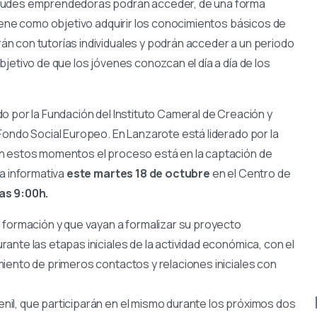
etudes emprendedoras podrán acceder, de una forma
tiene como objetivo adquirir los conocimientos básicos de
n con tutorías individuales y podrán acceder a un periodo
jetivo de que los jóvenes conozcan el día a día de los
o por la Fundación del Instituto Cameral de Creación y
Fondo Social Europeo. En Lanzarote está liderado por la
En estos momentos el proceso está en la captación de
da informativa
este martes 18 de octubre
en el Centro de
as 9:00h.
e formación y que vayan a formalizar su proyecto
nte las etapas iniciales de la actividad económica, con el
iento de primeros contactos y relaciones iniciales con
il, que participarán en el mismo durante los próximos dos