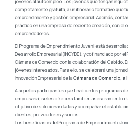
jóvenes al autoempleo. Los jóvenes que tengan inqui
completamente gratuita, a un itinerario formativo que 
emprendimiento y gestión empresarial. Además, contará
práctico en una empresa de reciente creación, con el ob
emprendedores.
El Programa de Emprendimiento Juvenil está desarrollad
Desarrollo Empresarial (INCYDE), y cofinanciado por el 
Cámara de Comercio con la colaboración del Cabildo. 
jóvenes interesados. Para ello, se celebrará una jorna
Innovación Empresarial de la
Cámara de Comercio, a l
A aquellos participantes que finalicen los programas d
empresarial, se les ofrecerá también asesoramiento dura
objetivo de solucionar dudas y acompañar el establecim
clientes, proveedores y socios.
Los beneficiarios del Programa de Emprendimiento Juven