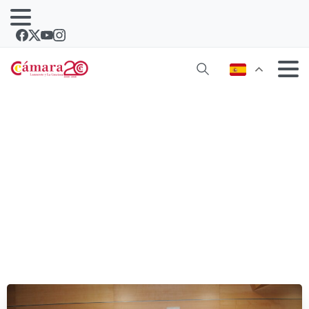
Empresa Anima Kitchent Canarias,
Pyme del año 2022 de Las Palmas