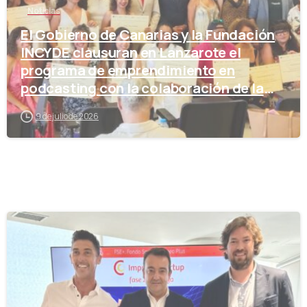
Noticias
El Gobierno de Canarias y la Fundación
INCYDE clausuran en Lanzarote el
programa de emprendimiento en
podcasting con la colaboración de la
Cámara de Comercio
9 de julio de 2026
-