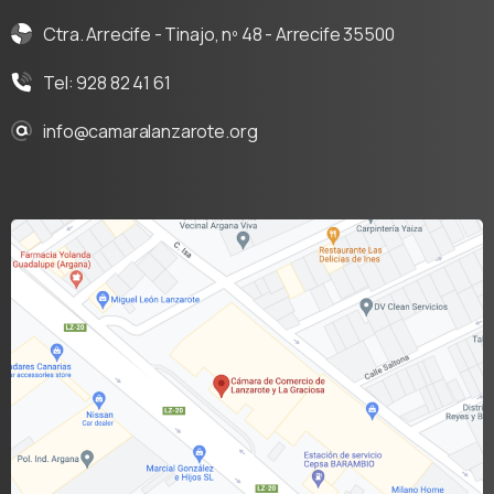
Ctra. Arrecife - Tinajo, nº 48 - Arrecife 35500
Tel: 928 82 41 61
info@camaralanzarote.org