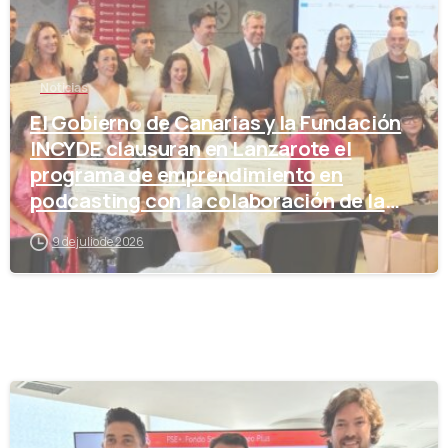
Noticias
El Gobierno de Canarias y la Fundación
INCYDE clausuran en Lanzarote el
programa de emprendimiento en
podcasting con la colaboración de la
Cámara de Comercio
9 de julio de 2026
-