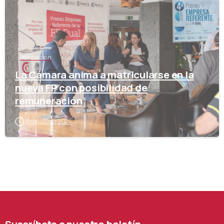
Formación
La Cámara anima a matricularse en la
nueva FP con posibilidad de
remuneración
8 de julio de 2024
Suscríbete
a
nuestro
boletín