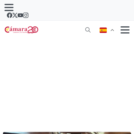
José Valle, nombrado presidente de la
comisión bilateral con África para
AICO