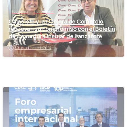
Economía
Institucional
Cajasiete y la Cámara de Comercio
renuevan su compromiso con el Boletín
de Coyuntura Insular de Lanzarote
30 de diciembre de 2024
-