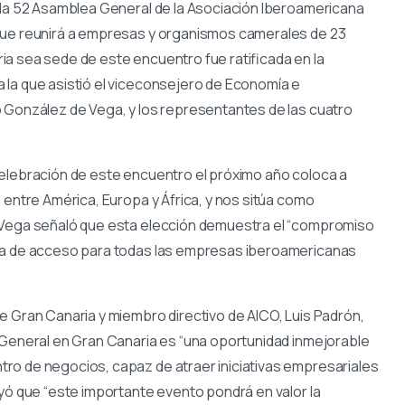
 la 52 Asamblea General de la Asociación Iberoamericana
 que reunirá a empresas y organismos camerales de 23
a sea sede de este encuentro fue ratificada en la
 la que asistió el viceconsejero de Economía e
o González de Vega, y los representantes de las cuatro
celebración de este encuentro el próximo año coloca a
 entre América, Europa y África, y nos sitúa como
e Vega señaló que esta elección demuestra el “compromiso
rta de acceso para todas las empresas iberoamericanas
e Gran Canaria y miembro directivo de AICO, Luis Padrón,
 General en Gran Canaria es “una oportunidad inmejorable
ro de negocios, capaz de atraer iniciativas empresariales
ayó que “este importante evento pondrá en valor la