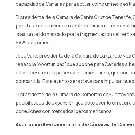
capacidad de Canarias para actuar como un nexo estrat
El presidente de la Cámara de Santa Cruz de Tenerife, San
papel que desempeñan nuestras cámaras como instrume
Islas, un tejido marcado por la fragmentación del territo
98% por pymes”.
José Valle, presidente de la Cámara de Lanzarote y La Gr
resaltó la “oportunidad” que supone para Canarias albe
relaciones con los países latinoamericanos, que son nue
compartida. Este evento será clave para impulsar nuest
El presidente de la Cámara de Comercio de Fuerteventur
posibilidades de expansión que este evento ofrecerá a 
conexiones con mercados iberoamericanos”.
Asociación Iberoamericana de Cámaras de Comerc