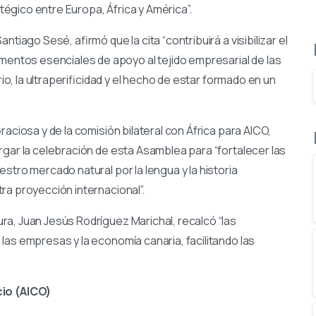
égico entre Europa, África y América”.
tiago Sesé, afirmó que la cita “contribuirá a visibilizar el
ntos esenciales de apoyo al tejido empresarial de las
rio, la ultraperificidad y el hecho de estar formado en un
aciosa y de la comisión bilateral con África para AICO,
rgar la celebración de esta Asamblea para “fortalecer las
stro mercado natural por la lengua y la historia
ra proyección internacional”.
a, Juan Jesús Rodríguez Marichal, recalcó “las
las empresas y la economía canaria, facilitando las
io (AICO)