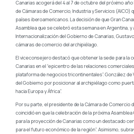
Canarias acogerá del 4 al 7 de octubre del próximo año
de Cámaras de Comercio, Industria y Servicios (AICO)
países iberoamericanos. La decisión de que Gran Canari
Asamblea que se celebró esta semana en Argentina, y a
Internacionalización del Gobierno de Canarias, Gustav
cámaras de comercio del archipiélago.
El viceconsejero destacó que obtener la sede para la 
Canarias en el “epicentro de las relaciones comerciales
plataforma de negocios tricontinentales”. González d
del Gobierno por posicionar al archipiélago como pue
hacia Europa y África”.
Por su parte, el presidente de la Cámara de Comercio d
coincidió en que la celebración de la próxima Asamblea
para la proyección de Canarias como un destacado cent
para el futuro económico de la región”. Asimismo, subr