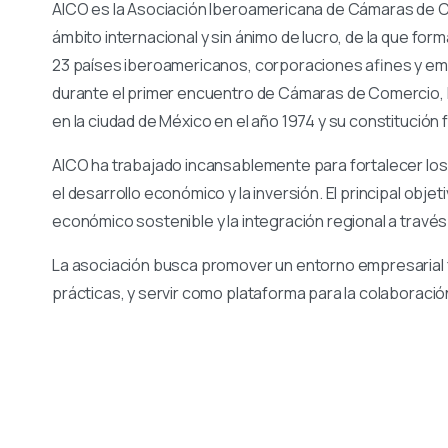
AICO es la Asociación Iberoamericana de Cámaras de Com
ámbito internacional y sin ánimo de lucro, de la que f
23 países iberoamericanos, corporaciones afines y emp
durante el primer encuentro de Cámaras de Comercio, 
en la ciudad de México en el año 1974 y su constitución 
AICO ha trabajado incansablemente para fortalecer los 
el desarrollo económico y la inversión. El principal obj
económico sostenible y la integración regional a través
La asociación busca promover un entorno empresarial fa
prácticas, y servir como plataforma para la colabora