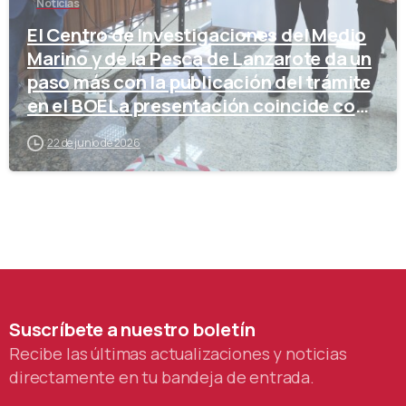
Noticias
El Centro de Investigaciones del Medio
Marino y de la Pesca de Lanzarote da un
paso más con la publicación del trámite
en el BOELa presentación coincide con
la reciente publicación en el BOE del
22 de junio de 2026
inicio del trámite de competencia de
proyectos para la concesión del espacio
portuario
Suscríbete
a
nuestro
boletín
Recibe las últimas actualizaciones y noticias
directamente en tu bandeja de entrada.