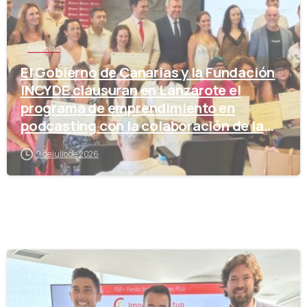
Noticias
El Gobierno de Canarias y la Fundación
INCYDE clausuran en Lanzarote el
programa de emprendimiento en
podcasting con la colaboración de la
Cámara de Comercio
9 de julio de 2026
-