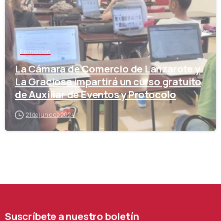
Formación
La Cámara de Comercio de Lanzarote y
La Graciosa impartirá un curso gratuito
de Auxiliar de Eventos y Protocolo
21 de junio de 2024
Suscríbete
a
nuestro
boletín