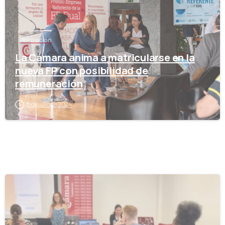
Formación
La Cámara anima a matricularse en la
nueva FP con posibilidad de
remuneración
8 de julio de 2024
-