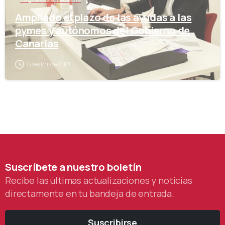
Ampliado el plazo de las ayudas a las
pymes y autónomos del Gobierno de
Canarias
7 de abril de 2021
Suscríbete
a
nuestro
boletín
Recibe las últimas actualizaciones y noticias
directamente en tu bandeja de entrada.
Suscribirse