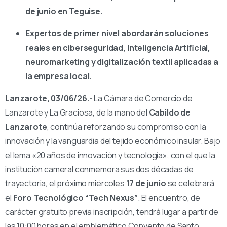
de junio en Teguise.
Expertos de primer nivel abordarán soluciones
reales en ciberseguridad, Inteligencia Artificial,
neuromarketing y digitalización textil aplicadas a
la empresa local.
Lanzarote, 03/06/26.-
La Cámara de Comercio de
Lanzarote y La Graciosa, de la mano del
Cabildo de
Lanzarote
, continúa reforzando su compromiso con la
innovación y la vanguardia del tejido económico insular. Bajo
el lema «20 años de innovación y tecnología», con el que la
institución cameral conmemora sus dos décadas de
trayectoria, el próximo miércoles
17 de junio
se celebrará
el
Foro Tecnológico “Tech Nexus”
. El encuentro, de
carácter gratuito previa inscripción, tendrá lugar a partir de
las 10:00 horas en el emblemático Convento de Santo