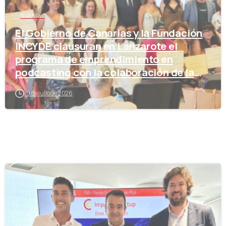
Noticias
El Gobierno de Canarias y la Fundación
INCYDE clausuran en Lanzarote el
programa de emprendimiento en
podcasting con la colaboración de la
Cámara de Comercio
9 de julio de 2026
-