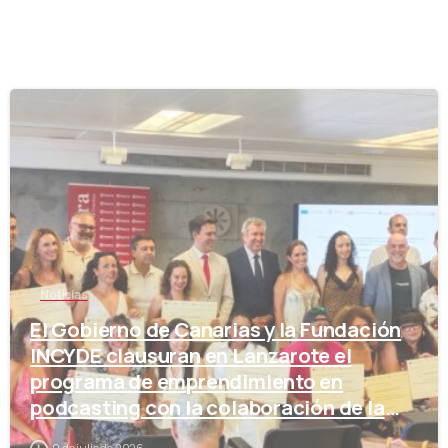
-
Noticias
El Gobierno de Canarias y la Fundación
INCYDE clausuran en Lanzarote el
programa de emprendimiento en
podcasting con la colaboración de la
Cámara de Comercio