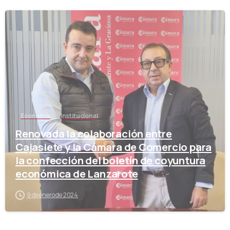
-
Economía
Institucional
Renovada la colaboración entre
Cajasiete y la Cámara de Comercio para
la confección del boletín de coyuntura
económica de Lanzarote
9 de enero de 2024