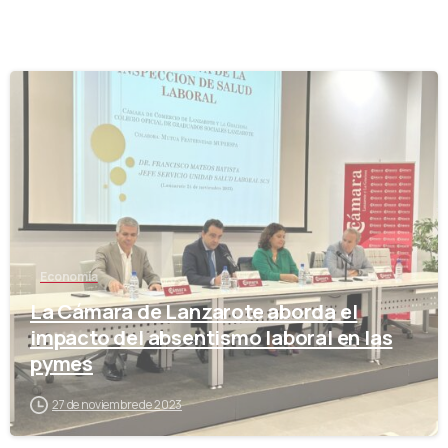
-
Economía
La Cámara de Lanzarote aborda el
impacto del absentismo laboral en las
pymes
27 de noviembre de 2023