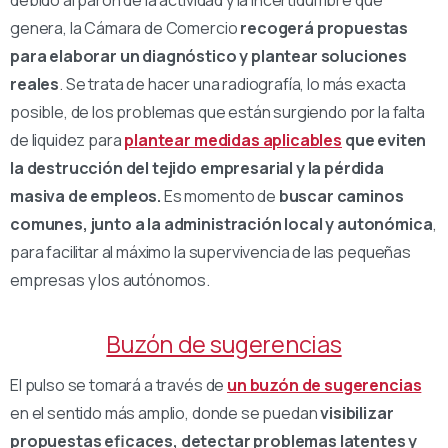
debido al parón de la actividad y la incertidumbre que
genera, la Cámara de Comercio
recogerá propuestas
para elaborar un diagnóstico y plantear soluciones
reales
. Se trata de hacer una radiografía, lo más exacta
posible, de los problemas que están surgiendo por la falta
de liquidez para
plantear medidas aplicables
que eviten
la destrucción del tejido empresarial y la pérdida
masiva de empleos.
Es momento de
buscar caminos
comunes, junto a la administración local y autonómica
,
para facilitar al máximo la supervivencia de las pequeñas
empresas y los autónomos.
Buzón de sugerencias
El pulso se tomará a través de
un buzón de sugerencias
en el sentido más amplio, donde se puedan
visibilizar
propuestas eficaces, detectar problemas latentes y