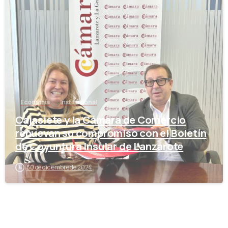
-
Economía
Institucional
Cajasiete y la Cámara de Comercio
renuevan su compromiso con el Boletín
de Coyuntura Insular de Lanzarote
30 de diciembre de 2024