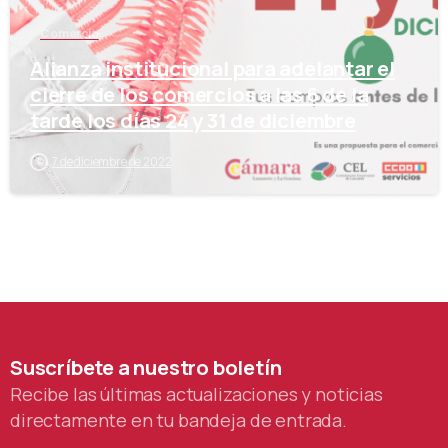
Comercio
Alianza institucional para adelantar el
cierre de los comercios a las 6 de la
tarde los días 24 y 31 de diciembre
7 de diciembre de 2022
Suscríbete
a
nuestro
boletín
Recibe las últimas actualizaciones y noticias
directamente en tu bandeja de entrada.