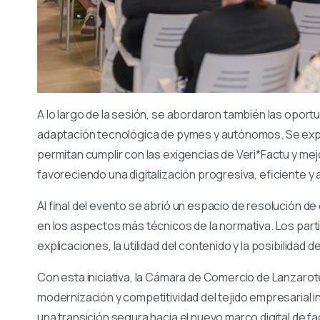
A lo largo de la sesión, se abordaron también las opor
adaptación tecnológica de pymes y autónomos. Se expus
permitan cumplir con las exigencias de Veri*Factu y mejo
favoreciendo una digitalización progresiva, eficiente y
Al final del evento se abrió un espacio de resolución d
en los aspectos más técnicos de la normativa. Los parti
explicaciones, la utilidad del contenido y la posibilidad 
Con esta iniciativa, la Cámara de Comercio de Lanzaro
modernización y competitividad del tejido empresarial 
una transición segura hacia el nuevo marco digital de f