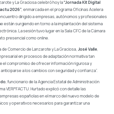
arote y La Graciosa celebró hoy la
“Jornada Kit Digital
Factu 2026”
, enmarcada en el programa Oficinas Acelera
 encuentro dirigido a empresas, autónomos y profesionales
e están surgiendo en torno a la implantación del sistema
lectrónica. La sesión tuvo lugar en la Sala CFC de la Cámara
ato presencial como online.
ra de Comercio de Lanzarote y La Graciosa,
José Valle
,
empresarial en procesos de adaptación normativa tan
e el compromiso de ofrecer información rigurosa y
nticiparse a los cambios con seguridad y confianza”.
ado
, funcionario de la Agencia Estatal de Administración
ema VERI*FACTU. Hurtado explicó con detalle las
s empresas españolas en el marco del nuevo modelo de
icos y operativos necesarios para garantizar una