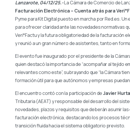
Lanzarote, 04/12/25.-
La Cámara de Comercio de Lanz
Facturación Electrónica – Cuenta atrás para Veri*
Pyme para Kit Digital puesto en marcha por Red.es. Un
para ofrecer claridad ante las novedades normativas qu
Veri*Factu y la futura obligatoriedad de la facturación e
y reunió a un gran número de asistentes, tanto en form
El evento fue inaugurado por el presidente de la Cáma
quien destacó la importancia de “acompañar al tejido 
relevantes como este”, subrayando que “la Cámara tien
formación útil para que autónomos y empresas puedan a
El encuentro contó con la participación de
Javier Hurt
Tributaria (AEAT) y responsable del desarrollo del sist
novedades, plazos y requisitos que deberán asumir la
facturación electrónica, destacando los procesos técn
transición fluida hacia el sistema obligatorio previsto.