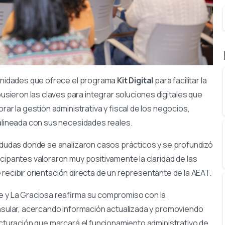
tunidades que ofrece el programa
Kit Digital
para facilitar la
ieron las claves para integrar soluciones digitales que
rar la gestión administrativa y fiscal de los negocios,
 alineada con sus necesidades reales.
e dudas donde se analizaron casos prácticos y se profundizó
cipantes valoraron muy positivamente la claridad de las
de recibir orientación directa de un representante de la AEAT.
te y La Graciosa reafirma su compromiso con la
insular, acercando información actualizada y promoviendo
acturación que marcará el funcionamiento administrativo de