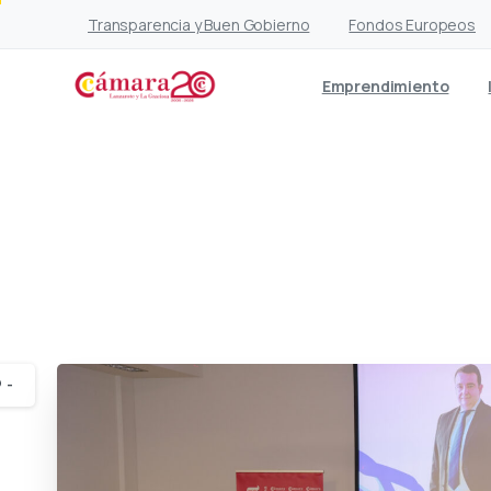
Transparencia y Buen Gobierno
Fondos Europeos
Emprendimiento
La Cámara reunió a 
claves de Veri*Fac
-