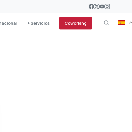
Coworking
nacional
+ Servicios
na jornada sobre las
trónica obligatoria