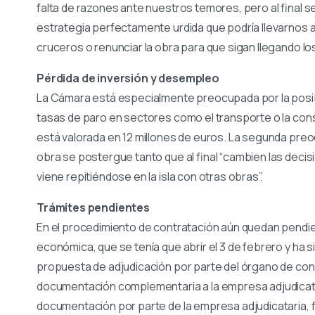
falta de razones ante nuestros temores, pero al final
estrategia perfectamente urdida que podría llevarnos a t
cruceros o renunciar la obra para que sigan llegando lo
Pérdida de inversión y desempleo
La Cámara está especialmente preocupada por la posible
tasas de paro en sectores como el transporte o la cons
está valorada en 12 millones de euros. La segunda preo
obra se postergue tanto que al final “cambien las decisi
viene repitiéndose en la isla con otras obras”.
Trámites pendientes
En el procedimiento de contratación aún quedan pendien
económica, que se tenía que abrir el 3 de febrero y ha 
propuesta de adjudicación por parte del órgano de cont
documentación complementaria a la empresa adjudicatar
documentación por parte de la empresa adjudicataria, 