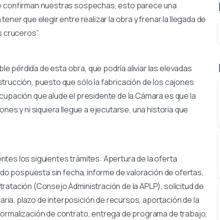
 se confirman nuestras sospechas, esto parece una
ener que elegir entre realizar la obra y frenar la llegada de
s cruceros”.
 pérdida de esta obra, que podría aliviar las elevadas
trucción, puesto que sólo la fabricación de los cajones
cupación que alude el presidente de la Cámara es que la
ones y ni siquiera llegue a ejecutarse, una historia que
tes los siguientes trámites: Apertura de la oferta
sido pospuesta sin fecha, informe de valoración de ofertas,
ratación (Consejo Administración de la APLP), solicitud de
ia, plazo de interposición de recursos, aportación de la
formalización de contrato, entrega de programa de trabajo,