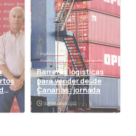
Digitalización
Puerto
Puerto y aeropuerto
Transporte
a
Barreras logísticas
rtos
para vender desde
d
Canarias: jornada
11 de octubre de 2022