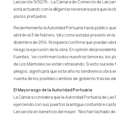
Lanzarote 9/02/15.- La Cámara de Comercio de Lanzarot
está actuando con la diligencia necesaria para que la o
plazos prefijados.
Recientemente la Autoridad Portuaria hacía público qu
abrirán el 3 de febrero, tal y como estaba previsto en la 
diciembre de 2014. Ni siquiera confirma que puedan ab
riesgo la ejecución de la obra. En opinión del preside
Fuentes, “se confirman todos nuestros temores, los pla
de Los Mármoles se están retrasando. Si esto sucede f
pliegos, significaría que este año no tendremos obra e
cuenta de los posibles cambios de gobierno tras las el
El Mayorazgo de la Autoridad Portuaria
La Cámara considera que la Autoridad Portuaria de Las 
ejerciendo con sus puertos la antigua costumbre caste
Lanzarote en beneficio del mayor. “Nos han tachado de