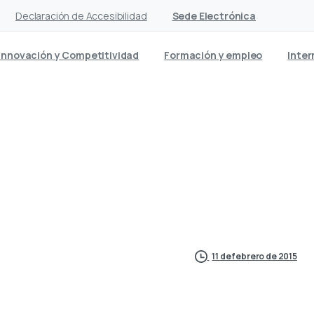
Declaración de Accesibilidad
Sede Electrónica
Innovación y Competitividad
Formación y empleo
Inter
 puertos utiliza artimañas 
moles no se haga en Lanza
11 de febrero de 2015