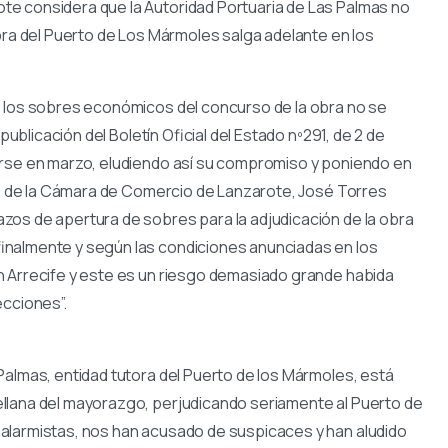
e considera que la Autoridad Portuaria de Las Palmas no
bra del Puerto de Los Mármoles salga adelante en los
e los sobres económicos del concurso de la obra no se
publicación del Boletín Oficial del Estado nº291, de 2 de
rirse en marzo, eludiendo así su compromiso y poniendo en
nte de la Cámara de Comercio de Lanzarote, José Torres
zos de apertura de sobres para la adjudicación de la obra
inalmente y según las condiciones anunciadas en los
n Arrecife y este es un riesgo demasiado grande habida
ecciones”.
Palmas, entidad tutora del Puerto de los Mármoles, está
llana del mayorazgo, perjudicando seriamente al Puerto de
 alarmistas, nos han acusado de suspicaces y han aludido