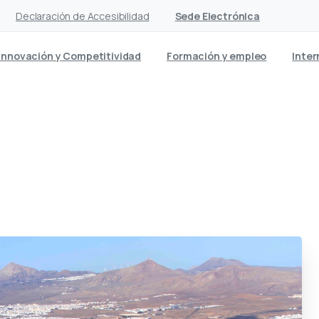
Declaración de Accesibilidad
Sede Electrónica
Innovación y Competitividad
Formación y empleo
Inter
 Puertos de Las Palmas haci
nterés por frenar a Lanzaro