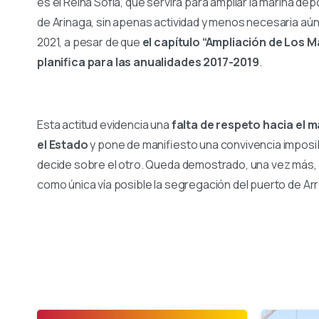
es el Reina Sofía, que servirá para ampliar la marina depo
de Arinaga, sin apenas actividad y menos necesaria aún
2021, a pesar de que
el capítulo “Ampliación de Los 
planifica para las anualidades 2017-2019
.
Esta actitud evidencia una
falta de respeto hacia el 
el Estado
y pone de manifiesto una convivencia imposib
decide sobre el otro. Queda demostrado, una vez más,
como única vía posible la segregación del puerto de Arr