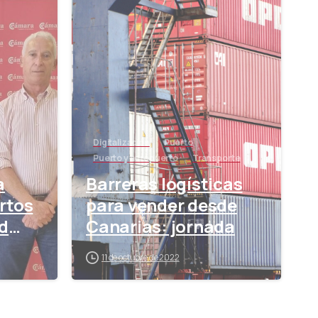
-
-
Digitalización
Puerto
Puerto y aeropuerto
Transporte
a
Barreras logísticas
rtos
para vender desde
d
Canarias: jornada
11 de octubre de 2022