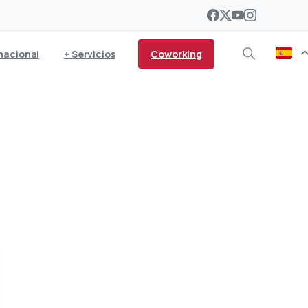
Coworking
nacional
+ Servicios
a el Estado desvela su
te