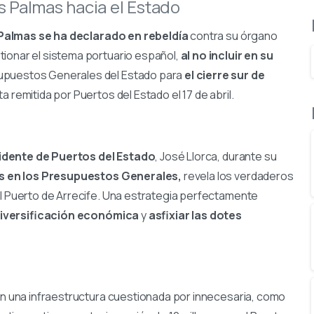
s Palmas hacia el Estado
Palmas se ha declarado en rebeldía
contra su órgano
tionar el sistema portuario español,
al no incluir en su
supuestos Generales del Estado para
el cierre sur de
 remitida por Puertos del Estado el 17 de abril.
idente de Puertos del Estado
, José Llorca, durante su
és en los Presupuestos Generales,
revela los verdaderos
el Puerto de Arrecife. Una estrategia perfectamente
iversificación económica
y
asfixiar las dotes
 en una infraestructura cuestionada por innecesaria, como