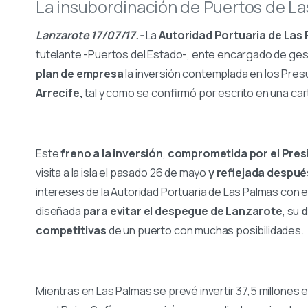
La insubordinación de Puertos de La
Lanzarote 17/07/17.-
La
Autoridad Portuaria de Las 
tutelante -Puertos del Estado-, ente encargado de ges
plan de empresa
la inversión contemplada en los Pre
Arrecife,
tal y como se confirmó por escrito en una carta
Este
freno a la inversión
,
comprometida por el Pres
visita a la isla el pasado 26 de mayo
y reflejada despu
intereses de la Autoridad Portuaria de Las Palmas con 
diseñada
para evitar el despegue de Lanzarote
, su
d
competitivas
de un puerto con muchas posibilidades.
Mientras en Las Palmas se prevé invertir 37,5 millones