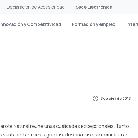
Declaración de Accesibilidad
Sede Electrónica
Innovación y Competitividad
Formación y empleo
Inter
venderá en las farmacias es
3 de abril de 2013
nzarote Natural reúne unas cualidades excepcionales. Tanto
su venta en farmacias gracias a los análisis que demuestran