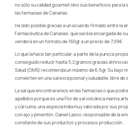
no sólo su calidad gourmet sino sus beneficios para la 
las farmacias de Canarias.
Ha sido posible gracias a un acuerdo firmado entre la
Farmacéutica de Canarias, que será la encargada de sumi
venderá en un formato de 160gr a un precio de 7,09€.
Lo que la hace tan particular, a parte de la pureza prop
conseguido reducir hasta 5,2 gramos gracias al innovad
Salud (OMS) recomienda un máximo de 6,5gr. Su bajo niv
convierten en una sal excepcional y saludable, libre de
La sal que encontraremos en las farmacias o que podre
apellidos porque es una Flor de sal volcánica marina ar
y cúrcuma, una especia india muy valorada por sus prop
con ajo y pimentón. Daniel Lasso, responsable de la emp
constante de sus productos y procesos producción.