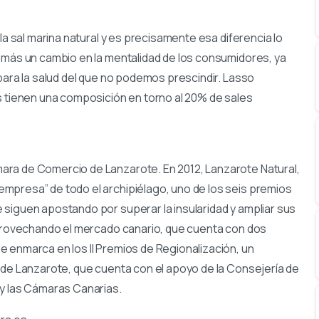
la sal marina natural y es precisamente esa diferencia lo
emás un cambio en la mentalidad de los consumidores, ya
para la salud del que no podemos prescindir. Lasso
s tienen una composición en torno al 20% de sales
ara de Comercio de Lanzarote. En 2012, Lanzarote Natural,
mpresa” de todo el archipiélago, uno de los seis premios
siguen apostando por superar la insularidad y ampliar sus
 aprovechando el mercado canario, que cuenta con dos
 enmarca en los II Premios de Regionalización, un
 de Lanzarote, que cuenta con el apoyo de la Consejería de
 y las Cámaras Canarias.