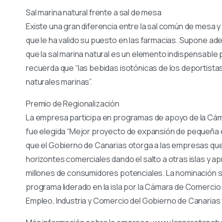
Sal marina natural frente a sal de mesa
Existe una gran diferencia entre la sal común de mesa y 
que le ha valido su puesto en las farmacias. Supone ad
que la sal marina natural es un elemento indispensable 
recuerda que “las bebidas isotónicas de los deportista
naturales marinas”.
Premio de Regionalización
La empresa participa en programas de apoyo de la Cám
fue elegida “Mejor proyecto de expansión de pequeña e
que el Gobierno de Canarias otorga a las empresas que 
horizontes comerciales dando el salto a otras islas y
millones de consumidores potenciales. La nominación se
programa liderado en la isla por la Cámara de Comercio
Empleo, Industria y Comercio del Gobierno de Canarias