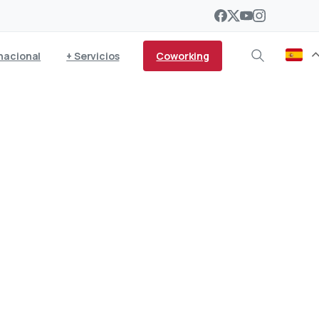
Coworking
nacional
+ Servicios
pañolas es de Lanzarote