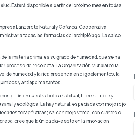
salud. Estará disponible a partir del próximo mes en todas
 empresa Lanzarote Natural y Cofarca, Cooperativa
nistrar a todas las farmacias del archipiélago. La sal se
ia de la materia prima, es su grado de humedad, que se ha
or proceso de recolecta. La Organización Mundial de la
el de humedad y la rica presencia en oligoelementos, la
 químicos y antiapelmazantes.
mos pedir en nuestra botica habitual, tiene nombre y
tesanal y ecológica. La hay natural; especiada con mojo rojo
iedades terapéuticas; sal con mojo verde, con cilantro o
resa, cree que la única clave está en la innovación