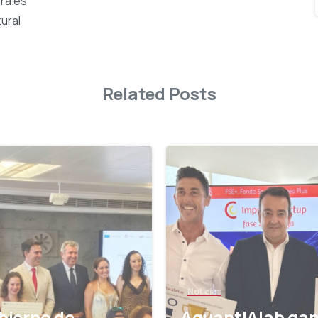
ra.es
ural
Related Posts
-
Noticias
bierno de
AquantIAlab gan