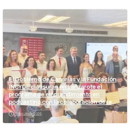
-
Noticias
El Gobierno de Canarias y la Fundación
INCYDE clausuran en Lanzarote el
programa de emprendimiento en
podcasting con la colaboración de la
Cámara de Comercio
9 de julio de 2026