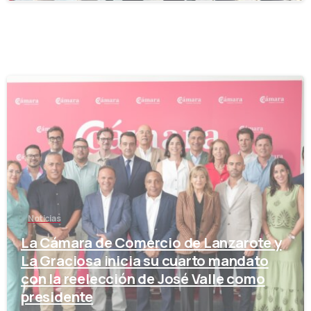
-
Noticias
La Cámara de Comercio de Lanzarote y
La Graciosa inicia su cuarto mandato
con la reelección de José Valle como
presidente