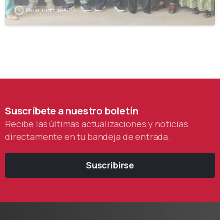
25 de junio de 2026
Suscríbete
a
nuestro
boletín
Recibe las últimas actualizaciones y noticias
directamente en tu bandeja de entrada.
Suscribirse