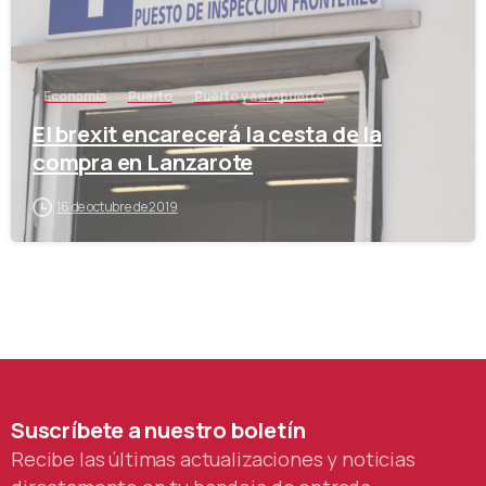
Economía
Puerto
Puerto y aeropuerto
El brexit encarecerá la cesta de la
compra en Lanzarote
16 de octubre de 2019
Suscríbete
a
nuestro
boletín
Recibe las últimas actualizaciones y noticias