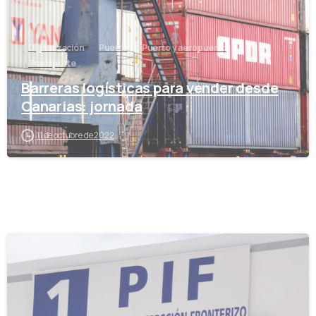
Digitalización
Puerto
Puerto y aeropuerto
Transporte
Barreras logísticas para vender desde
Canarias: jornada
11 de octubre de 2022
-