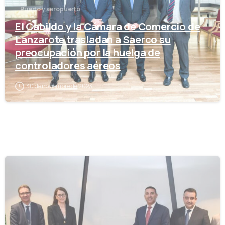
Puerto y aeropuerto
El Cabildo y la Cámara de Comercio de
Lanzarote trasladan a Saerco su
preocupación por la huelga de
controladores aéreos
30 de noviembre de 2023
-