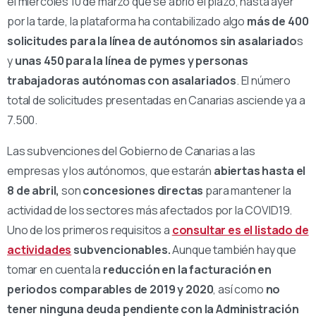
el miércoles 10 de marzo que se abrió el plazo, hasta ayer
por la tarde, la plataforma ha contabilizado algo
más de 400
solicitudes para la línea de autónomos sin asalariado
s
y
unas 450 para la línea de pymes y personas
trabajadoras autónomas con asalariados
. El número
total de solicitudes presentadas en Canarias asciende ya a
7.500.
Las subvenciones del Gobierno de Canarias a las
empresas y los autónomos, que estarán
abiertas hasta el
8 de abril,
son
concesiones directas
para mantener la
actividad de los sectores más afectados por la COVID19.
Uno de los primeros requisitos a
consultar es el listado de
actividades
subvencionables.
Aunque también hay que
tomar en cuenta la
reducción en la facturación en
periodos comparables de 2019 y 2020
, así como
no
tener ninguna deuda pendiente con la Administración