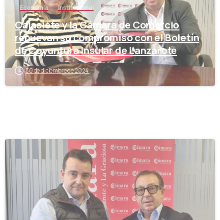
Economía
Institucional
Cajasiete y la Cámara de Comercio
renuevan su compromiso con el Boletín
de Coyuntura Insular de Lanzarote
30 de diciembre de 2024
-