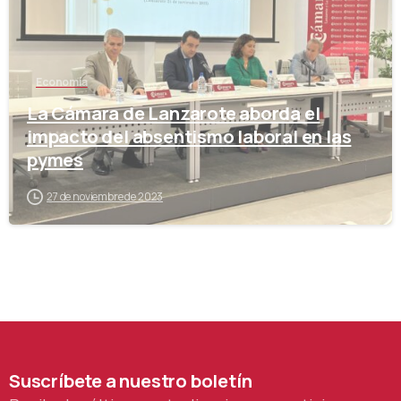
Economía
La Cámara de Lanzarote aborda el
impacto del absentismo laboral en las
pymes
27 de noviembre de 2023
Suscríbete
a
nuestro
boletín