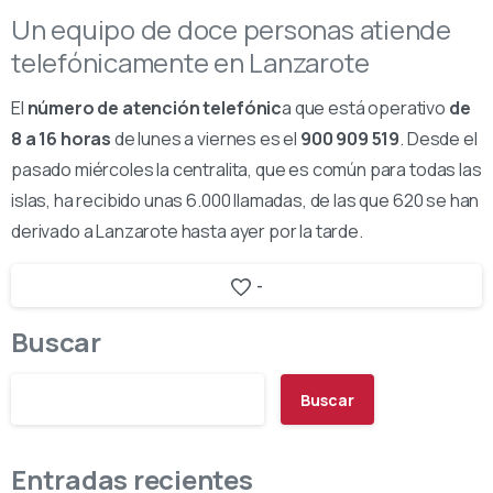
Un equipo de doce personas atiende
telefónicamente en Lanzarote
El
número de atención telefónic
a que está operativo
de
8 a 16 horas
de lunes a viernes es el
900 909 519
. Desde el
pasado miércoles la centralita, que es común para todas las
islas, ha recibido unas 6.000 llamadas, de las que 620 se han
derivado a Lanzarote hasta ayer por la tarde.
-
Buscar
Buscar
Entradas recientes