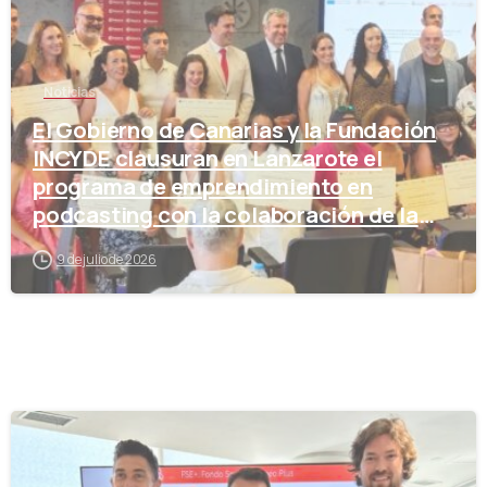
Noticias
El Gobierno de Canarias y la Fundación
INCYDE clausuran en Lanzarote el
programa de emprendimiento en
podcasting con la colaboración de la
Cámara de Comercio
9 de julio de 2026
-