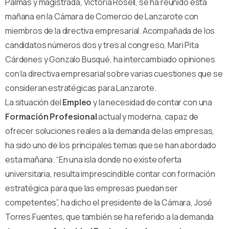
Palmas y magistrada, Victoria Rosell, se ha reunido esta
mañana en la Cámara de Comercio de Lanzarote con
miembros de la directiva empresarial. Acompañada de los
candidatos números dos y tres al congreso, Mari Pita
Cárdenes y Gonzalo Busqué, ha intercambiado opiniones
con la directiva empresarial sobre varias cuestiones que se
consideran estratégicas para Lanzarote.
La situación del
Empleo
y la necesidad de contar con una
Formación Profesional
actual y moderna, capaz de
ofrecer soluciones reales a la demanda de las empresas,
ha sido uno de los principales temas que se han abordado
esta mañana. “En una isla donde no existe oferta
universitaria, resulta imprescindible contar con formación
estratégica para que las empresas puedan ser
competentes”, ha dicho el presidente de la Cámara, José
Torres Fuentes, que también se ha referido a la demanda