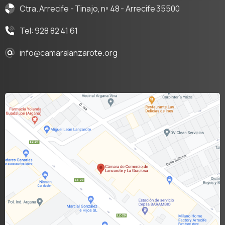
Ctra. Arrecife - Tinajo, nº 48 - Arrecife 35500
Tel: 928 82 41 61
info@camaralanzarote.org