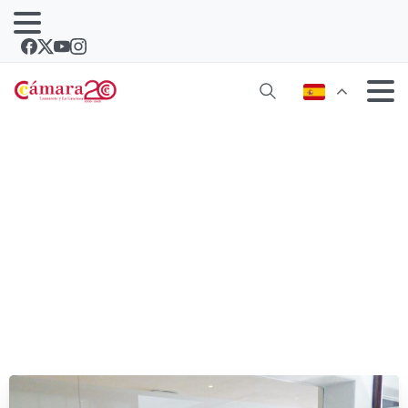
HUB EL ALMACÉN: Una ‘Rofera’ para
maximizar los recursos de los artistas