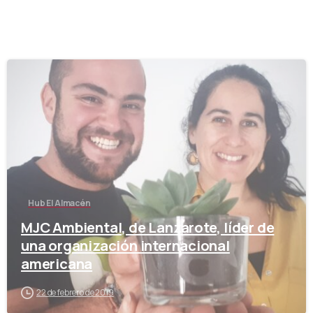
-
Hub El Almacén
MJC Ambiental, de Lanzarote, líder de
una organización internacional
americana
22 de febrero de 2019