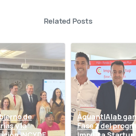
Related Posts
-
Noticias
bierno de
AquantIAlab gan
ias y la
Fase 2 del prog
ación INCYDE
Impulsa Startup 