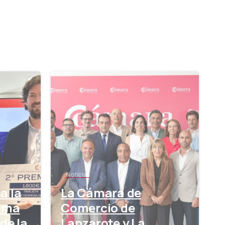
-
-
Noticias
a la
La Cámara de
rama
Comercio de
de la
Lanzarote y La