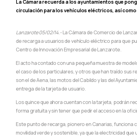
La Cámara recuerda a los ayuntamientos que ponga
circulación para los vehículos eléctricos, así com
L
anzarote 05/02/14.-
La Cámara de Comercio de Lanzar
de recarga a usuarios de vehículo eléctrico para que pue
Centro de Innovación Empresarial de Lanzarote.
El acto ha contado con una pequeña muestra de modelos 
el caso de los particulares, y otros que han traído sus
son el de Aena, las motos del Cabildo y las del Ayuntam
entrega de la tarjeta de usuario.
Los quince que ahora cuentan con la tarjeta, podrán re
forma gratuita y sin tener que pedir el acceso en la ofic
Este punto de recarga, pionero en Canarias, funciona co
movilidad verde y sostenible, ya que la electricidad que u