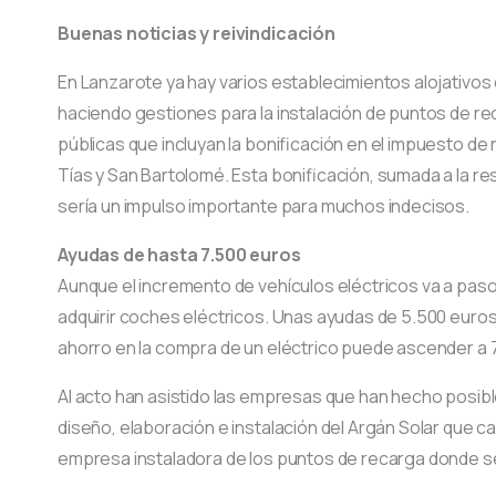
Buenas noticias y reivindicación
En Lanzarote ya hay varios establecimientos alojativos
haciendo gestiones para la instalación de puntos de re
públicas que incluyan la bonificación en el impuesto de
Tías y San Bartolomé. Esta bonificación, sumada a la r
sería un impulso importante para muchos indecisos.
Ayudas de hasta 7.500 euros
Aunque el incremento de vehículos eléctricos va a paso
adquirir coches eléctricos. Unas ayudas de 5.500 euros a
ahorro en la compra de un eléctrico puede ascender a 
Al acto han asistido las empresas que han hecho posible
diseño, elaboración e instalación del Argán Solar que cap
empresa instaladora de los puntos de recarga donde se 