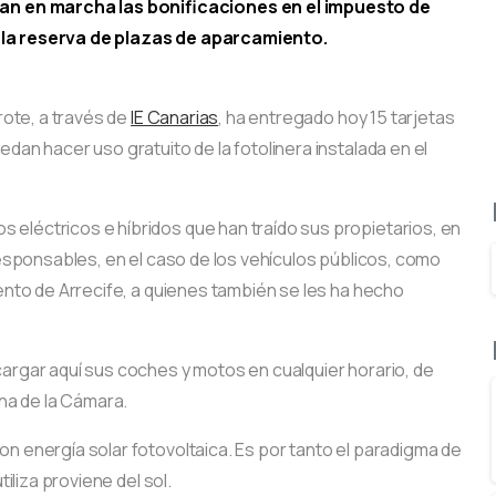
n en marcha las bonificaciones en el impuesto de
o la reserva de plazas de aparcamiento.
ote, a través de
IE Canarias
, ha entregado hoy 15 tarjetas
dan hacer uso gratuito de la fotolinera instalada en el
eléctricos e híbridos que han traído sus propietarios, en
 responsables, en el caso de los vehículos públicos, como
iento de Arrecife, a quienes también se les ha hecho
cargar aquí sus coches y motos en cualquier horario, de
ina de la Cámara.
n energía solar fotovoltaica. Es por tanto el paradigma de
tiliza proviene del sol.