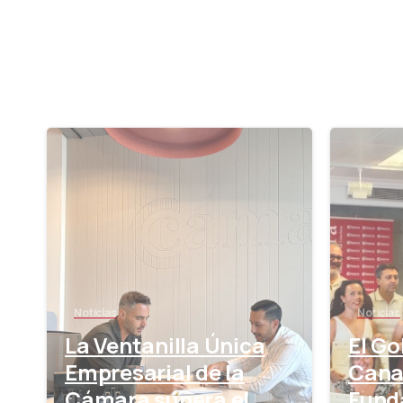
-
Noticias
Noticias
La Ventanilla Única
El Go
Empresarial de la
Canar
Cámara supera el
Fund