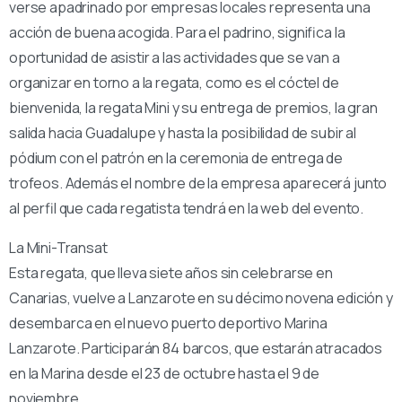
verse apadrinado por empresas locales representa una
acción de buena acogida. Para el padrino, significa la
oportunidad de asistir a las actividades que se van a
organizar en torno a la regata, como es el cóctel de
bienvenida, la regata Mini y su entrega de premios, la gran
salida hacia Guadalupe y hasta la posibilidad de subir al
pódium con el patrón en la ceremonia de entrega de
trofeos. Además el nombre de la empresa aparecerá junto
al perfil que cada regatista tendrá en la web del evento.
La Mini-Transat
Esta regata, que lleva siete años sin celebrarse en
Canarias, vuelve a Lanzarote en su décimo novena edición y
desembarca en el nuevo puerto deportivo Marina
Lanzarote. Participarán 84 barcos, que estarán atracados
en la Marina desde el 23 de octubre hasta el 9 de
noviembre.