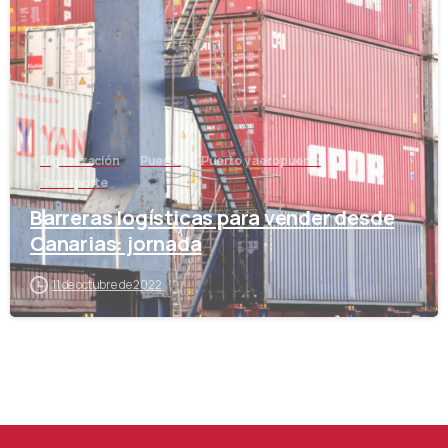
Digitalización
Puerto
Puerto y aeropuerto
Transporte
Barreras logísticas para vender desde
Canarias: jornada
11 de octubre de 2022