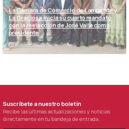
Noticias
La Cámara de Comercio de Lanzarote y
La Graciosa inicia su cuarto mandato
con la reelección de José Valle como
presidente
25 de junio de 2026
Suscríbete
a
nuestro
boletín
Recibe las últimas actualizaciones y noticias
directamente en tu bandeja de entrada.