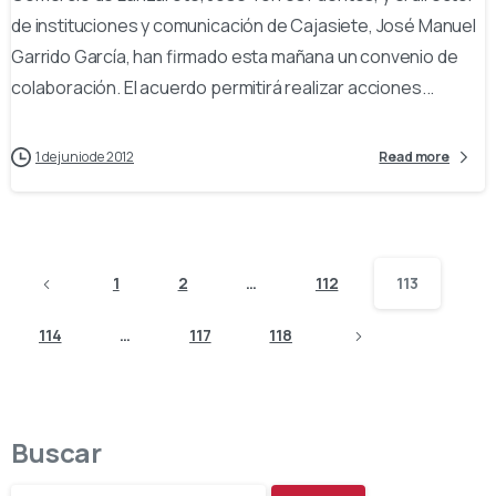
de instituciones y comunicación de Cajasiete, José Manuel
Garrido García, han firmado esta mañana un convenio de
colaboración. El acuerdo permitirá realizar acciones...
1 de junio de 2012
Read more
1
2
…
112
113
114
…
117
118
Buscar