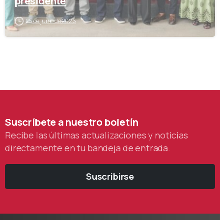
presidente
25 de junio de 2026
Suscríbete
a
nuestro
boletín
Recibe las últimas actualizaciones y noticias
directamente en tu bandeja de entrada.
Suscribirse