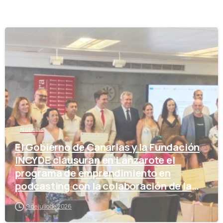
-
Noticias
El Gobierno de Canarias y la Fundación
INCYDE clausuran en Lanzarote el
programa de emprendimiento en
podcasting con la colaboración de la
Cámara de Comercio
9 de julio de 2026