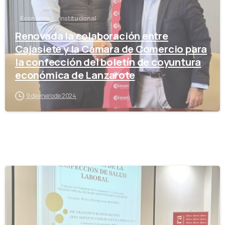
Economía
Institucional
Renovada la colaboración entre
Cajasiete y la Cámara de Comercio para
la confección del boletín de coyuntura
económica de Lanzarote
9 de enero de 2024
-