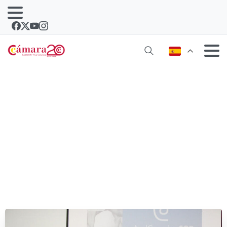
AvalCanarias quiere llegar a los 19
millones de euros en avales en 2016