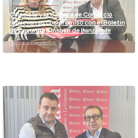
Economía
Institucional
Cajasiete y la Cámara de Comercio
renuevan su compromiso con el Boletín
de Coyuntura Insular de Lanzarote
30 de diciembre de 2024
-