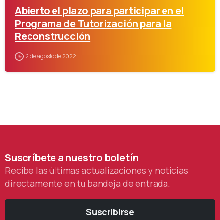
Abierto el plazo para participar en el
Programa de Tutorización para la
Reconstrucción
2 de agosto de 2022
Suscríbete
a
nuestro
boletín
Recibe las últimas actualizaciones y noticias
directamente en tu bandeja de entrada.
Suscribirse