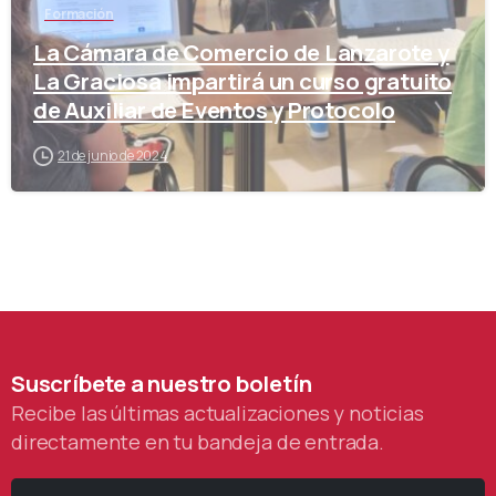
Formación
La Cámara de Comercio de Lanzarote y
La Graciosa impartirá un curso gratuito
de Auxiliar de Eventos y Protocolo
21 de junio de 2024
Suscríbete
a
nuestro
boletín
Recibe las últimas actualizaciones y noticias
directamente en tu bandeja de entrada.