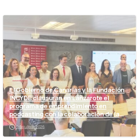
-
Noticias
El Gobierno de Canarias y la Fundación
INCYDE clausuran en Lanzarote el
programa de emprendimiento en
podcasting con la colaboración de la
Cámara de Comercio
9 de julio de 2026