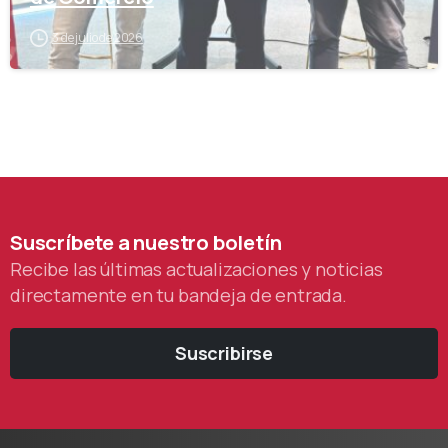
3 de julio de 2026
Suscríbete
a
nuestro
boletín
Recibe las últimas actualizaciones y noticias
directamente en tu bandeja de entrada.
Suscribirse