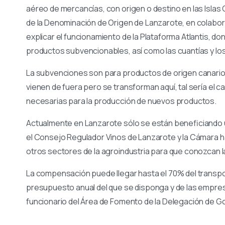
aéreo de mercancías, con origen o destino en las Islas
de la Denominación de Origen de Lanzarote, en colabo
explicar el funcionamiento de la Plataforma Atlantis, d
productos subvencionables, así como las cuantías y lo
La subvenciones son para productos de origen canario 
vienen de fuera pero se transforman aquí, tal sería el 
necesarias para la producción de nuevos productos.
Actualmente en Lanzarote sólo se están beneficiando
el Consejo Regulador Vinos de Lanzarote y la Cámara h
otros sectores de la agroindustria para que conozcan l
La compensación puede llegar hasta el 70% del transp
presupuesto anual del que se disponga y de las empre
funcionario del Área de Fomento de la Delegación de G