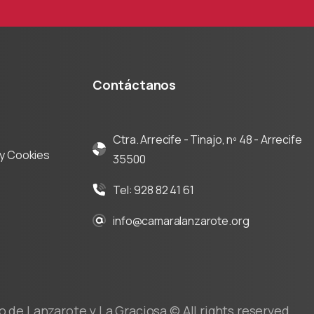
Contáctanos
Ctra. Arrecife - Tinajo, nº 48 - Arrecife
d y Cookies
35500
Tel: 928 82 41 61
info@camaralanzarote.org
de Lanzarote y La Graciosa © All rights reserved