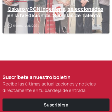
Emprender
Oskuro y RGN Ingeniería, seleccionados
en la IV Edición de ‘Semillas de Talento’
6 de marzo de 2024
Suscríbete
a
nuestro
boletín
Recibe las últimas actualizaciones y noticias
directamente en tu bandeja de entrada.
Suscribirse