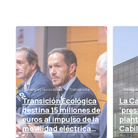
-
Energías renovables
Transporte
Transpo
Transición Ecológica
La C
destina 15 millones de
‘pres
euros al impulso de la
plant
movilidad eléctrica
Cabil
en el taxi
respu