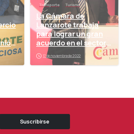
Transporte
Turismo
La Cámara de
rcio
Lanzarote trabaja
para lograr un gran
unión
acuerdo en el sector
del taxi
17 de noviembre de 2022
 de
r
Suscribirse