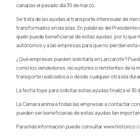
canarias el pasado día 30 de marzo.
Se trata de las ayudas al transporte interinsular de me
transformados en las islas. En palabras del President
quién puede beneficiarse de estas ayudas, por lo que nu
autónomos y a las empresas para que no pierdan esta o
¿Qué empresas pueden solicitarla en Lanzarote? Pued
como los vendedores, receptores o remitentes de la m
transporte realizados a o desde cualquier otra isla dura
La fecha tope para solicitar estas ayudas finaliza el 30 d
La Cámara anima a todas las empresas a contactar con 
pueden ser beneficiarias de estas ayudas tan importan
Para más información puede consultar www.historico.