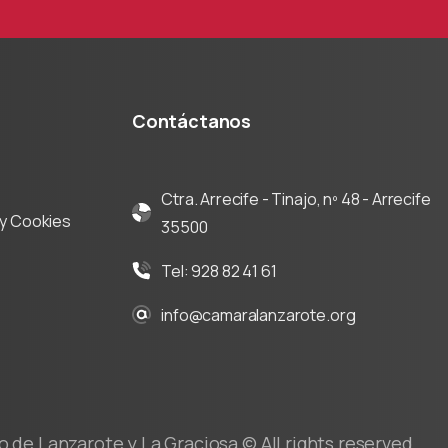
Contáctanos
Ctra. Arrecife - Tinajo, nº 48 - Arrecife
d y Cookies
35500
Tel: 928 82 41 61
info@camaralanzarote.org
de Lanzarote y La Graciosa © All rights reserved