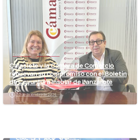
-
Economía
Institucional
Cajasiete y la Cámara de Comercio
renuevan su compromiso con el Boletín
de Coyuntura Insular de Lanzarote
30 de diciembre de 2024