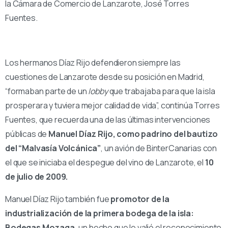
la Cámara de Comercio de Lanzarote, José Torres
Fuentes.
Los hermanos Díaz Rijo defendieron siempre las
cuestiones de Lanzarote desde su posición en Madrid,
“formaban parte de un
lobby
que trabajaba para que la isla
prosperara y tuviera mejor calidad de vida”, continúa Torres
Fuentes, que recuerda una de las últimas intervenciones
públicas de
Manuel Díaz Rijo, como padrino del bautizo
del “Malvasía Volcánica”
, un avión de BinterCanarias con
el que se iniciaba el despegue del vino de Lanzarote, el
10
de julio de 2009.
Manuel Díaz Rijo también fue
promotor de la
industrialización de la primera bodega de la isla:
Bodegas Mozaga,
un hecho que le valió el reconocimiento