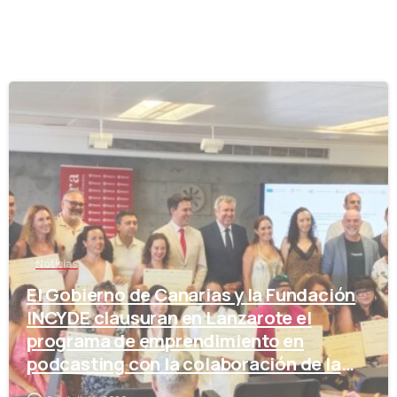
-
Noticias
El Gobierno de Canarias y la Fundación
INCYDE clausuran en Lanzarote el
programa de emprendimiento en
podcasting con la colaboración de la
Cámara de Comercio