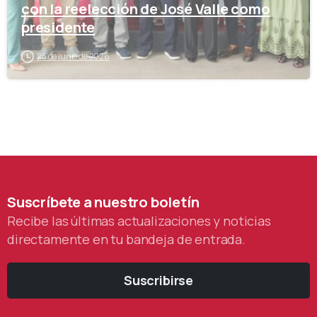
con la reelección de José Valle como
presidente
25 de junio de 2026
Suscríbete
a
nuestro
boletín
Recibe las últimas actualizaciones y noticias
directamente en tu bandeja de entrada.
Suscribirse