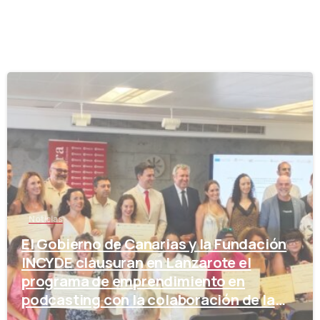
-
Noticias
El Gobierno de Canarias y la Fundación
INCYDE clausuran en Lanzarote el
programa de emprendimiento en
podcasting con la colaboración de la
Cámara de Comercio