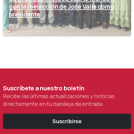
con la reelección de José Valle como
presidente
25 de junio de 2026
Suscríbete
a
nuestro
boletín
Recibe las últimas actualizaciones y noticias
directamente en tu bandeja de entrada.
Suscribirse