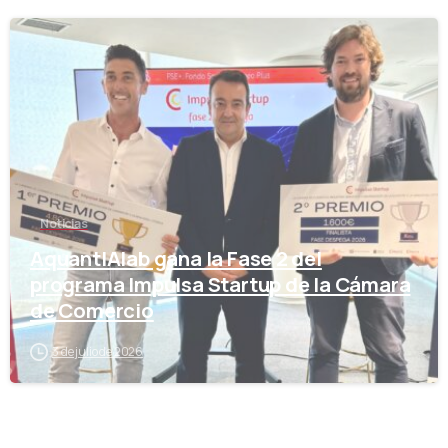
-
Noticias
AquantIAlab gana la Fase 2 del
programa Impulsa Startup de la Cámara
de Comercio
3 de julio de 2026