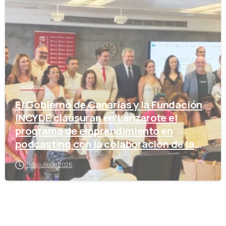
Noticias
El Gobierno de Canarias y la Fundación
INCYDE clausuran en Lanzarote el
programa de emprendimiento en
podcasting con la colaboración de la
Cámara de Comercio
9 de julio de 2026