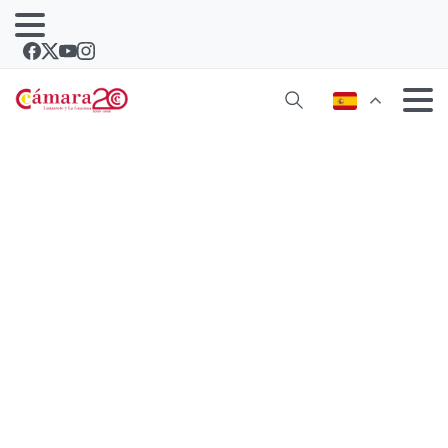
Importadores alemanes visitan las
bodegas de Lanzarote para conocer
el Malvasía Volcánica