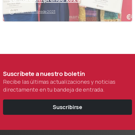
30 de noviembre de 2023
Suscríbete
a
nuestro
boletín
Recibe las últimas actualizaciones y noticias
directamente en tu bandeja de entrada.
Suscribirse