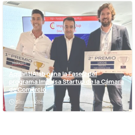
-
Noticias
AquantIAlab gana la Fase 2 del
programa Impulsa Startup de la Cámara
de Comercio
3 de julio de 2026