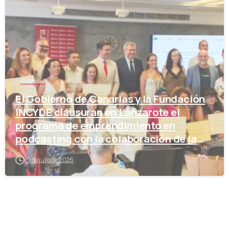
Noticias
El Gobierno de Canarias y la Fundación
INCYDE clausuran en Lanzarote el
programa de emprendimiento en
podcasting con la colaboración de la
Cámara de Comercio
9 de julio de 2026