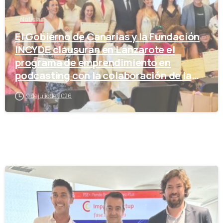
Noticias
El Gobierno de Canarias y la Fundación
INCYDE clausuran en Lanzarote el
programa de emprendimiento en
podcasting con la colaboración de la
Cámara de Comercio
9 de julio de 2026
-